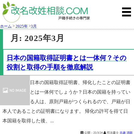
>
>
ホーム
2025年
3月
月:
2025年3月
日本の国籍取得証明書とは一体何？その
役割と取得の手順を徹底解説
日本の国籍取得証明書、帰化したことの証明書
とは一体何でしょうか？日本の国籍を持ってい
る人は、原則戸籍がつくられるので、戸籍が日
本人であることの証明書になります。 帰化の許可を得て日
本国籍を取得した後、...

公開：
25/3/24

司法書士
吉越 清顕