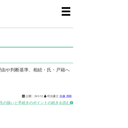
理由や判断基準、相続・氏・戸籍へ

公開：
26/1/12

司法書士
吉越 清顕
氏の扱いと手続きのポイントの続きを読む
