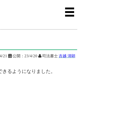
4/21

公開：
23/4/20

司法書士
吉越 清顕
できるようになりました。