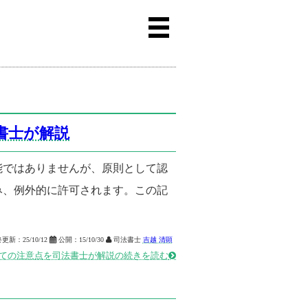
書士が解説
能ではありませんが、原則として認
み、例外的に許可されます。この記
終更新：
25/10/12

公開：
15/10/30

司法書士
吉越 清顕
ての注意点を司法書士が解説の続きを読む
