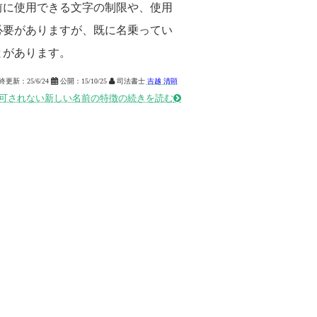
前に使用できる文字の制限や、使用
必要がありますが、既に名乗ってい
とがあります。
終更新：
25/6/24

公開：
15/10/25

司法書士
吉越 清顕
可されない新しい名前の特徴の続きを読む
