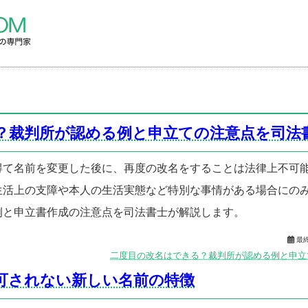
？裁判所が認める例と申立ての注意点を司法
得て名前を変更した後に、再度の改名をすることは法律上不可
生活上の支障や本人の生活実態など特別な事情がある場合にの
例と申立書作成の注意点を司法書士が解説します。

最
二度目の改名はできる？裁判所が認める例と申立
可されない新しい名前の特徴