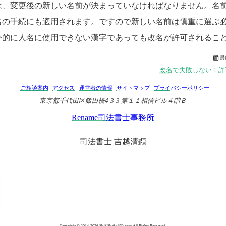
は、変更後の新しい名前が決まっていなければなりません。名
名の手続にも適用されます。ですので新しい名前は慎重に選ぶ
外的に人名に使用できない漢字であっても改名が許可されるこ

最
改名で失敗しない！許
ご相談案内
アクセス
運営者の情報
サイトマップ
プライバシーポリシー
東京都千代田区飯田橋4-3-3 第１１相信ビル４階Ｂ
Rename司法書士事務所
司法書士 吉越清顕