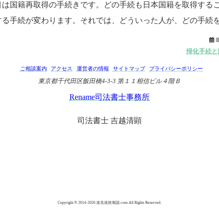
目は国籍再取得の手続きです。どの手続も日本国籍を取得する
する手続が変わります。それでは、どういった人が、どの手続

帰化手続と
ご相談案内
アクセス
運営者の情報
サイトマップ
プライバシーポリシー
東京都千代田区飯田橋4-3-3 第１１相信ビル４階Ｂ
Rename司法書士事務所
司法書士 吉越清顕
Copyright © 2014-2026 改名改姓相談.com All Rights Reserved.