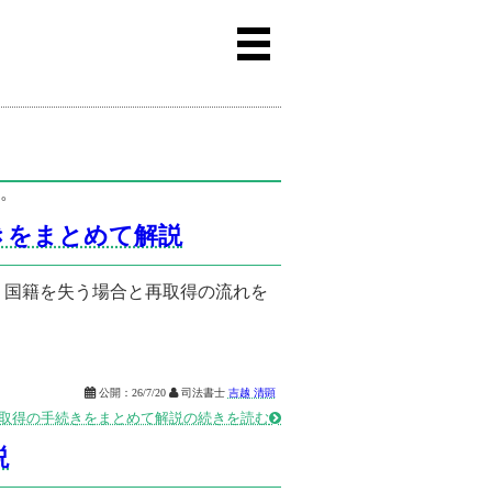
。
きをまとめて解説
。国籍を失う場合と再取得の流れを

公開：
26/7/20

司法書士
吉越 清顕
取得の手続きをまとめて解説の続きを読む

説