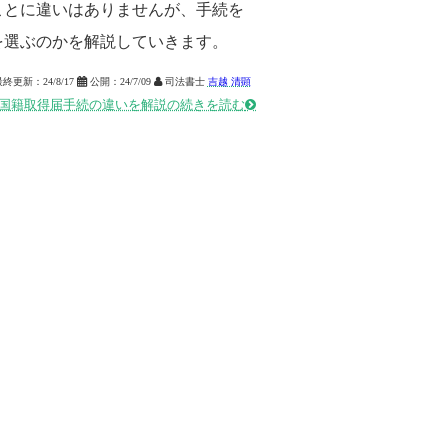
ことに違いはありませんが、手続を
を選ぶのかを解説していきます。
最終更新：
24/8/17

公開：
24/7/09

司法書士
吉越 清顕
国籍取得届手続の違いを解説の続きを読む
