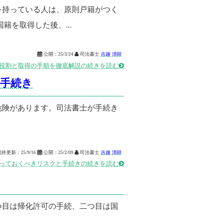
を持っている人は、原則戸籍がつく
を取得した後、...

公開：
25/3/24

司法書士
吉越 清顕
役割と取得の手順を徹底解説の続きを読む

手続き
危険があります。司法書士が手続き
最終更新：
25/9/16

公開：
25/2/09

司法書士
吉越 清顕
っておくべきリスクと手続きの続きを読む

つ目は帰化許可の手続、二つ目は国