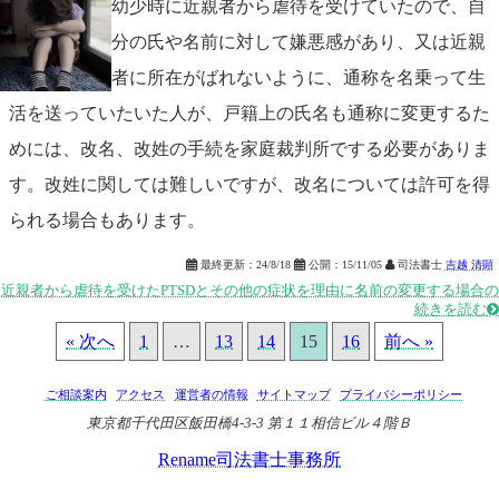
幼少時に近親者から虐待を受けていたので、自
分の氏や名前に対して嫌悪感があり、又は近親
者に所在がばれないように、通称を名乗って生
活を送っていたいた人が、戸籍上の氏名も通称に変更するた
めには、改名、改姓の手続を家庭裁判所でする必要がありま
す。改姓に関しては難しいですが、改名については許可を得
られる場合もあります。

最終更新：
24/8/18

公開：
15/11/05

司法書士
吉越 清顕
近親者から虐待を受けたPTSDとその他の症状を理由に名前の変更する場合の
続きを読む

« 次へ
1
…
13
14
15
16
前へ »
ご相談案内
アクセス
運営者の情報
サイトマップ
プライバシーポリシー
東京都千代田区飯田橋4-3-3 第１１相信ビル４階Ｂ
Rename司法書士事務所