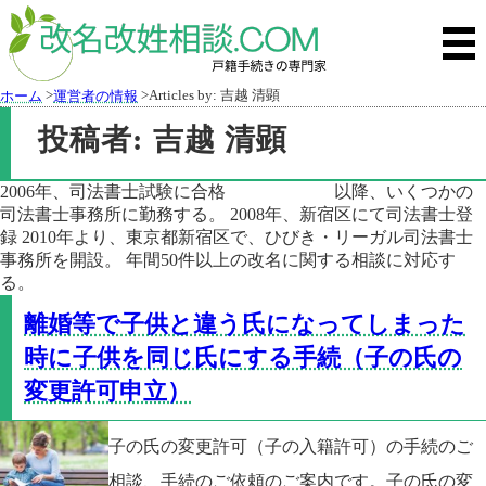
>
>Articles by: 吉越 清顕
ホーム
運営者の情報
投稿者:
吉越 清顕
2006年、司法書士試験に合格 以降、いくつかの
司法書士事務所に勤務する。 2008年、新宿区にて司法書士登
録 2010年より、東京都新宿区で、ひびき・リーガル司法書士
事務所を開設。 年間50件以上の改名に関する相談に対応す
る。
離婚等で子供と違う氏になってしまった
時に子供を同じ氏にする手続（子の氏の
変更許可申立）
子の氏の変更許可（子の入籍許可）の手続のご
相談、手続のご依頼のご案内です。子の氏の変