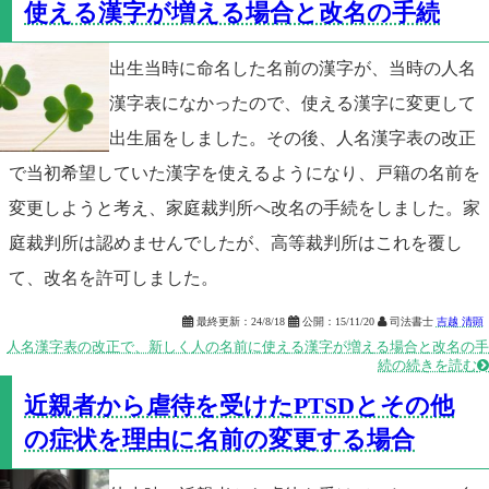
使える漢字が増える場合と改名の手続
出生当時に命名した名前の漢字が、当時の人名
漢字表になかったので、使える漢字に変更して
出生届をしました。その後、人名漢字表の改正
で当初希望していた漢字を使えるようになり、戸籍の名前を
変更しようと考え、家庭裁判所へ改名の手続をしました。家
庭裁判所は認めませんでしたが、高等裁判所はこれを覆し
て、改名を許可しました。

最終更新：
24/8/18

公開：
15/11/20

司法書士
吉越 清顕
人名漢字表の改正で、新しく人の名前に使える漢字が増える場合と改名の手
続の続きを読む

近親者から虐待を受けたPTSDとその他
の症状を理由に名前の変更する場合