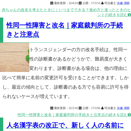

最終更新：
25/6/24

公開：
17/2/13

司法書士
吉越 清顕
赤ちゃんの改名を考えたときに｜いつまでできる？進め方と迷ったときのヒ
ントの続きを読む

性同一性障害と改名｜家庭裁判所の手続
きと注意点
トランスジェンダーの方の改名手続は、性同一
性の診断書があるかどうかで、難易度が大きく
変わります。診断書がある場合は、他の理由に
比べて簡単に名前の変更許可を受けることができます。しか
し、最近の傾向として、診断書のある方でも容易に許可を得
られないケースが増えています。

最終更新：
25/2/16

公開：
17/2/05

司法書士
吉越 清顕
性同一性障害と改名｜家庭裁判所の手続きと注意点の続きを読む

人名漢字表の改正で、新しく人の名前に