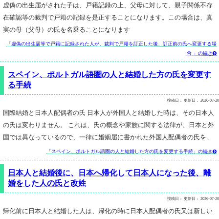
虚偽の出生届がされた子は、戸籍記録の上、父母に対して、親子関係不存
在確認等の裁判で戸籍の記録を是正することになります。この場合は、真
実の母（父母）の氏を名乗ることになります
「虚偽の出生届等で戸籍に記録された人が、裁判で戸籍を訂正した後、訂正前の氏へ変更する場
合 」の続き

スペイン、ポルトガル語圏の人と結婚した方の氏を変更す
る手続
投稿日：
更新日：
2026-07-20
国際結婚と日本人配偶者の氏 日本人が外国人と結婚した時は、その日本人
の氏は変わりません。 これは、氏の概念や家族に関する法律が、日本と外
国では異なっているので、一律に婚姻届に書かれた外国人配偶者の氏を...
「スペイン、ポルトガル語圏の人と結婚した方の氏を変更する手続」の続き

日本人と結婚後に、日本へ帰化して日本人になった後、離
婚をした人の氏と改姓
投稿日：
更新日：
2026-07-20
帰化前に日本人と結婚した人は、帰化の時に日本人配偶者の氏又は新しい