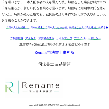
氏を選べます。日本人配偶者の氏を選んだ後、離婚をした場合は結婚中の
氏を名乗るか、新しい氏を名乗るか選べます。離婚時に婚姻中の氏を選ん
だ人は、時間が経った後でも、裁判所の許可を得て帰化前の氏や新しい氏
を名乗ることができます。
「日本人と結婚後に、日本へ帰化して日本人になった後、離婚をした人の氏と改姓」の続き

ご相談案内
アクセス
運営者の情報
サイトマップ
プライバシーポリシー
東京都千代田区飯田橋4-3-3 第１１相信ビル４階Ｂ
Rename司法書士事務所
司法書士 吉越清顕
Copyright © 2014-2026 改名改姓相談.com All Rights Reserved.