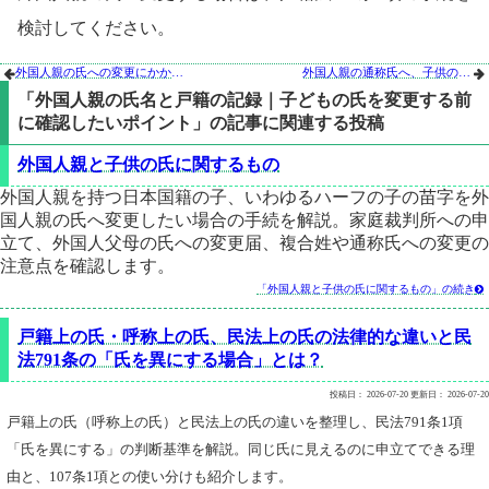
検討してください。
外国人親の氏への変更にかかる期間と費用｜家庭裁判所の手続と届出まで
外国人親の通称氏へ、子供の日本の戸籍上の氏を改姓するための手続き


「外国人親の氏名と戸籍の記録｜子どもの氏を変更する前
に確認したいポイント」の記事に関連する投稿
外国人親と子供の氏に関するもの
外国人親を持つ日本国籍の子、いわゆるハーフの子の苗字を外
国人親の氏へ変更したい場合の手続を解説。家庭裁判所への申
立て、外国人父母の氏への変更届、複合姓や通称氏への変更の
注意点を確認します。
「外国人親と子供の氏に関するもの」の続き

戸籍上の氏・呼称上の氏、民法上の氏の法律的な違いと民
法791条の「氏を異にする場合」とは？
投稿日：
2026-07-20
更新日：
2026-07-20
戸籍上の氏（呼称上の氏）と民法上の氏の違いを整理し、民法791条1項
「氏を異にする」の判断基準を解説。同じ氏に見えるのに申立てできる理
由と、107条1項との使い分けも紹介します。