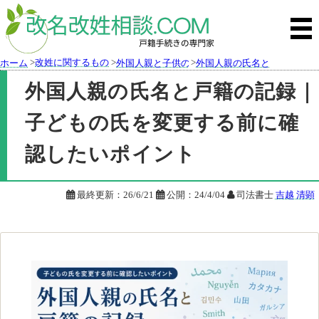
>
改姓に関するもの
>
>
ホーム
外国人親と子供の氏に関するもの
外国人親の氏名と戸籍の記録
外国人親の氏名と戸籍の記録｜
子どもの氏を変更する前に確
認したいポイント

最終更新：
26/6/21

公開：
24/4/04

司法書士
吉越 清顕