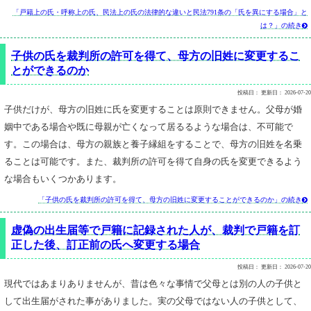
「戸籍上の氏・呼称上の氏、民法上の氏の法律的な違いと民法791条の「氏を異にする場合」と
は？」の続き

子供の氏を裁判所の許可を得て、母方の旧姓に変更するこ
とができるのか
投稿日：
更新日：
2026-07-20
子供だけが、母方の旧姓に氏を変更することは原則できません。父母が婚
姻中である場合や既に母親が亡くなって居るるような場合は、不可能で
す。この場合は、母方の親族と養子縁組をすることで、母方の旧姓を名乗
ることは可能です。また、裁判所の許可を得て自身の氏を変更できるよう
な場合もいくつかあります。
「子供の氏を裁判所の許可を得て、母方の旧姓に変更することができるのか」の続き

虚偽の出生届等で戸籍に記録された人が、裁判で戸籍を訂
正した後、訂正前の氏へ変更する場合
投稿日：
更新日：
2026-07-20
現代ではあまりありませんが、昔は色々な事情で父母とは別の人の子供と
して出生届がされた事がありました。実の父母ではない人の子供として、