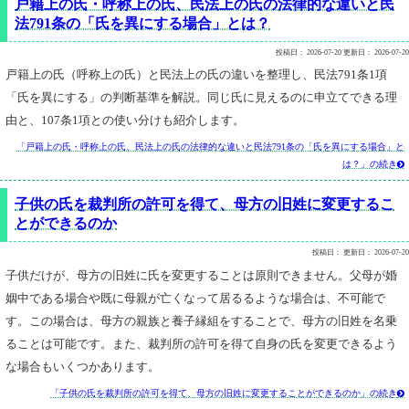
戸籍上の氏・呼称上の氏、民法上の氏の法律的な違いと民
法791条の「氏を異にする場合」とは？
投稿日：
2026-07-20
更新日：
2026-07-20
戸籍上の氏（呼称上の氏）と民法上の氏の違いを整理し、民法791条1項
「氏を異にする」の判断基準を解説。同じ氏に見えるのに申立てできる理
由と、107条1項との使い分けも紹介します。
「戸籍上の氏・呼称上の氏、民法上の氏の法律的な違いと民法791条の「氏を異にする場合」と
は？」の続き

子供の氏を裁判所の許可を得て、母方の旧姓に変更するこ
とができるのか
投稿日：
更新日：
2026-07-20
子供だけが、母方の旧姓に氏を変更することは原則できません。父母が婚
姻中である場合や既に母親が亡くなって居るるような場合は、不可能で
す。この場合は、母方の親族と養子縁組をすることで、母方の旧姓を名乗
ることは可能です。また、裁判所の許可を得て自身の氏を変更できるよう
な場合もいくつかあります。
「子供の氏を裁判所の許可を得て、母方の旧姓に変更することができるのか」の続き
