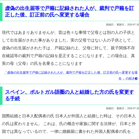
虚偽の出生届等で戸籍に記録された人が、裁判で戸籍を訂
正した後、訂正前の氏へ変更する場合
投稿日：
更新日：
2026-07-20
現代ではあまりありませんが、昔は色々な事情で父母とは別の人の子供と
して出生届がされた事がありました。実の父母ではない人の子供として、
虚偽の出生届がされた子は、戸籍記録の上、父母に対して、親子関係不存
在確認等の裁判で戸籍の記録を是正することになります。この場合は、真
実の母（父母）の氏を名乗ることになります
「虚偽の出生届等で戸籍に記録された人が、裁判で戸籍を訂正した後、訂正前の氏へ変更する場
合 」の続き

スペイン、ポルトガル語圏の人と結婚した方の氏を変更す
る手続
投稿日：
更新日：
2026-07-20
国際結婚と日本人配偶者の氏 日本人が外国人と結婚した時は、その日本人
の氏は変わりません。 これは、氏の概念や家族に関する法律が、日本と外
国では異なっているので、一律に婚姻届に書かれた外国人配偶者の氏を...