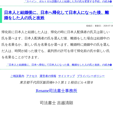
「スペイン、ポルトガル語圏の人と結婚した方の氏を変更する手続」の続き

日本人と結婚後に、日本へ帰化して日本人になった後、離
婚をした人の氏と改姓
投稿日：
更新日：
2026-07-20
帰化前に日本人と結婚した人は、帰化の時に日本人配偶者の氏又は新しい
氏を選べます。日本人配偶者の氏を選んだ後、離婚をした場合は結婚中の
氏を名乗るか、新しい氏を名乗るか選べます。離婚時に婚姻中の氏を選ん
だ人は、時間が経った後でも、裁判所の許可を得て帰化前の氏や新しい氏
を名乗ることができます。
「日本人と結婚後に、日本へ帰化して日本人になった後、離婚をした人の氏と改姓」の続き

ご相談案内
アクセス
運営者の情報
サイトマップ
プライバシーポリシー
東京都千代田区飯田橋4-3-3 第１１相信ビル４階Ｂ
Rename司法書士事務所
司法書士 吉越清顕