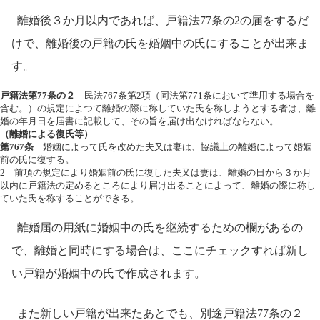
離婚後３か月以内であれば、戸籍法77条の2の届をするだ
けで、離婚後の戸籍の氏を婚姻中の氏にすることが出来ま
す。
戸籍法第77条の２
民法767条第2項（同法第771条において準用する場合を
含む。）の規定によつて離婚の際に称していた氏を称しようとする者は、離
婚の年月日を届書に記載して、その旨を届け出なければならない。
（離婚による復氏等）
第767条
婚姻によって氏を改めた夫又は妻は、協議上の離婚によって婚姻
前の氏に復する。
2 前項の規定により婚姻前の氏に復した夫又は妻は、離婚の日から３か月
以内に戸籍法の定めるところにより届け出ることによって、離婚の際に称し
ていた氏を称することができる。
離婚届の用紙に婚姻中の氏を継続するための欄があるの
で、離婚と同時にする場合は、ここにチェックすれば新し
い戸籍が婚姻中の氏で作成されます。
また新しい戸籍が出来たあとでも、別途戸籍法77条の２