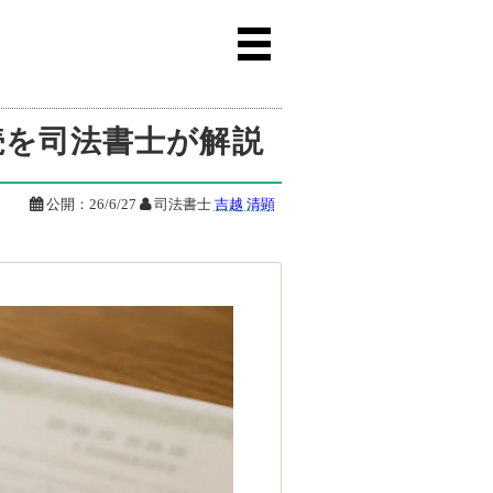
続を司法書士が解説

公開：
26/6/27

司法書士
吉越 清顕