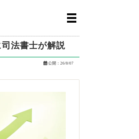
に司法書士が解説

公開：
26/8/07