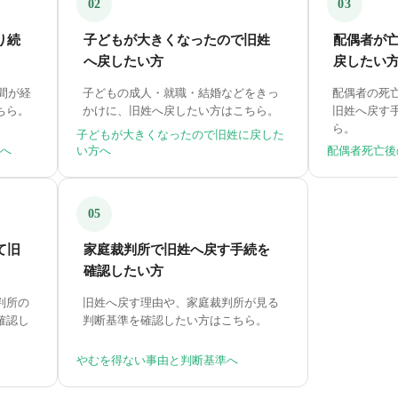
02
03
り続
子どもが大きくなったので旧姓
配偶者が
へ戻したい方
戻したい
間が経
子どもの成人・就職・結婚などをきっ
配偶者の死
ちら。
かけに、旧姓へ戻したい方はこちら。
旧姓へ戻す
ら。
子どもが大きくなったので旧姓に戻した
へ
い方へ
配偶者死亡後
05
て旧
家庭裁判所で旧姓へ戻す手続を
確認したい方
判所の
旧姓へ戻す理由や、家庭裁判所が見る
確認し
判断基準を確認したい方はこちら。
やむを得ない事由と判断基準へ