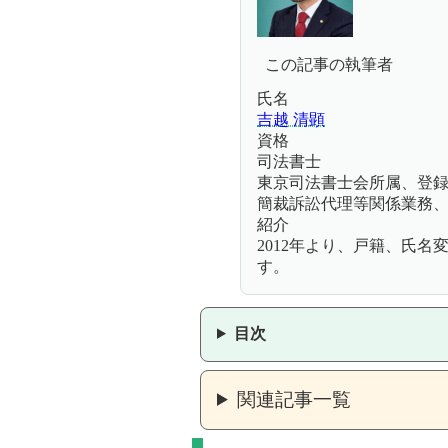
この記事の執筆者
氏名
吉越 清顕
資格
司法書士
東京司法書士会所属、登録第
簡裁訴訟代理等関係業務、認定
紹介
2012年より、戸籍、氏
す。
目次
関連記事一覧