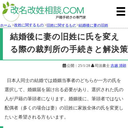
>
改姓に関するもの
>
>
ホーム
旧姓に関するもの
結婚後に妻の旧姓に氏を変え
結婚後に妻の旧姓に氏を変え
る際の裁判所の手続きと解決策

公開：
25/1/28

司法書士
吉越 清顕
日本人同士の結婚では婚姻当事者のどちらか一方の氏を
選択して、婚姻届を届け出る必要があり、選択された氏の
人が戸籍の筆頭者になります。婚姻後に、筆頭者ではない
配偶者（多くの場合は妻）の旧姓に家族全体の氏を変更し
たいと希望される方もいます。