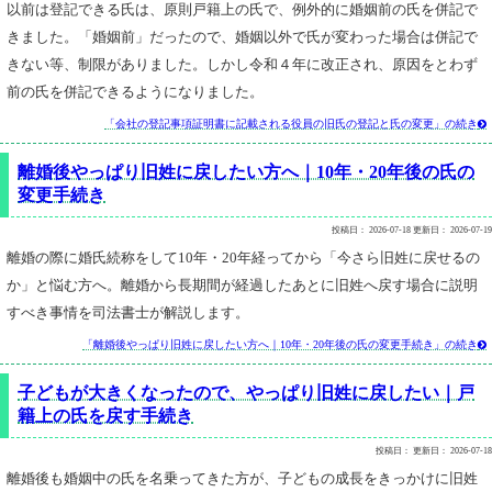
以前は登記できる氏は、原則戸籍上の氏で、例外的に婚姻前の氏を併記で
きました。「婚姻前」だったので、婚姻以外で氏が変わった場合は併記で
きない等、制限がありました。しかし令和４年に改正され、原因をとわず
前の氏を併記できるようになりました。
「会社の登記事項証明書に記載される役員の旧氏の登記と氏の変更」の続き

離婚後やっぱり旧姓に戻したい方へ｜10年・20年後の氏の
変更手続き
投稿日：
2026-07-18
更新日：
2026-07-19
離婚の際に婚氏続称をして10年・20年経ってから「今さら旧姓に戻せるの
か」と悩む方へ。離婚から長期間が経過したあとに旧姓へ戻す場合に説明
すべき事情を司法書士が解説します。
「離婚後やっぱり旧姓に戻したい方へ｜10年・20年後の氏の変更手続き」の続き

子どもが大きくなったので、やっぱり旧姓に戻したい｜戸
籍上の氏を戻す手続き
投稿日：
更新日：
2026-07-18
離婚後も婚姻中の氏を名乗ってきた方が、子どもの成長をきっかけに旧姓