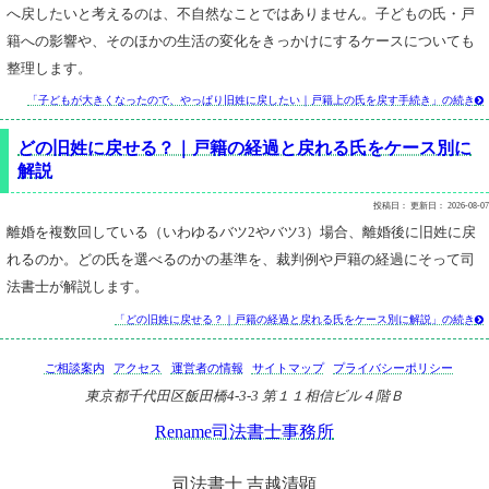
へ戻したいと考えるのは、不自然なことではありません。子どもの氏・戸
籍への影響や、そのほかの生活の変化をきっかけにするケースについても
整理します。
「子どもが大きくなったので、やっぱり旧姓に戻したい｜戸籍上の氏を戻す手続き」の続き

どの旧姓に戻せる？｜戸籍の経過と戻れる氏をケース別に
解説
投稿日：
更新日：
2026-08-07
離婚を複数回している（いわゆるバツ2やバツ3）場合、離婚後に旧姓に戻
れるのか。どの氏を選べるのかの基準を、裁判例や戸籍の経過にそって司
法書士が解説します。
「どの旧姓に戻せる？｜戸籍の経過と戻れる氏をケース別に解説」の続き

ご相談案内
アクセス
運営者の情報
サイトマップ
プライバシーポリシー
東京都千代田区飯田橋4-3-3 第１１相信ビル４階Ｂ
Rename司法書士事務所
司法書士 吉越清顕