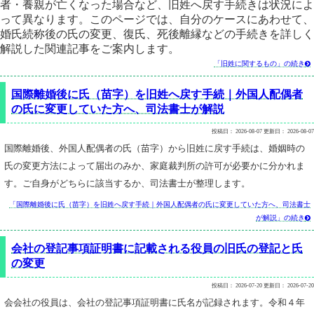
者・養親が亡くなった場合など、旧姓へ戻す手続きは状況によ
って異なります。このページでは、自分のケースにあわせて、
婚氏続称後の氏の変更、復氏、死後離縁などの手続きを詳しく
解説した関連記事をご案内します。
「旧姓に関するもの」の続き

国際離婚後に氏（苗字）を旧姓へ戻す手続｜外国人配偶者
の氏に変更していた方へ、司法書士が解説
投稿日：
2026-08-07
更新日：
2026-08-07
国際離婚後、外国人配偶者の氏（苗字）から旧姓に戻す手続は、婚姻時の
氏の変更方法によって届出のみか、家庭裁判所の許可が必要かに分かれま
す。ご自身がどちらに該当するか、司法書士が整理します。
「国際離婚後に氏（苗字）を旧姓へ戻す手続｜外国人配偶者の氏に変更していた方へ、司法書士
が解説」の続き

会社の登記事項証明書に記載される役員の旧氏の登記と氏
の変更
投稿日：
2026-07-20
更新日：
2026-07-20
会会社の役員は、会社の登記事項証明書に氏名が記録されます。令和４年