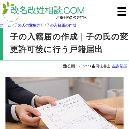
>
>
ホーム
子の氏の変更許可と戸籍実務
子の入籍届の作成｜子の氏の変更許可後に行う戸
子の入籍届の作成｜子の氏の変
更許可後に行う戸籍届出

公開：
26/2/23

司法書士
吉越 清顕