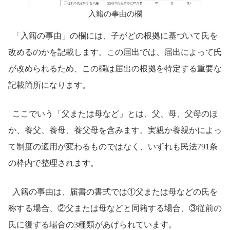
入籍の事由の欄
「入籍の事由」の欄には、子がどの根拠に基づいて氏を
改めるのかを記載します。この届出では、届出によって氏
が改められるため、この欄は届出の根拠を特定する重要な
記載箇所になります。
ここでいう「父または母など」とは、父、母、父母のほ
か、養父、養母、養父母を含みます。実親か養親かによっ
て制度の適用が変わるものではなく、いずれも民法791条
の枠内で整理されます。
入籍の事由は、届書の書式では①父または母などの氏を
称する場合、②父または母などと同籍する場合、③従前の
氏に復する場合の3種類があげられています。