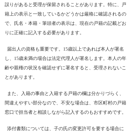
誤りがあると受理が保留されることがあります。特に、戸
籍上の表示と一致しているかどうかは厳格に確認されるの
で、氏名・本籍・筆頭者の表示は、現在の戸籍の記載どお
りに正確に記入する必要があります。
届出人の資格も重要です。15歳以上であれば本人が署名
し、15歳未満の場合は法定代理人が署名します。本人の年
齢や親権の状況を確認せずに署名すると、受理されないこ
とがあります。
また、入籍の事由と入籍する戸籍の欄は分かりづらく、
間違えやすい部分なので、不安な場合は、市区町村の戸籍
窓口で担当者と相談しながら記入するのもおすすめです。
添付書類については、子の氏の変更許可を要する場合に