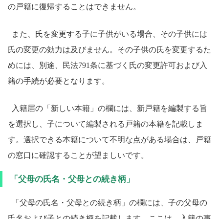
の戸籍に復帰することはできません。
また、氏を変更する子に子供がいる場合、その子供には
氏の変更の効力は及びません。その子供の氏を変更するた
めには、別途、民法791条に基づく氏の変更許可および入
籍の手続が必要となります。
入籍届の「新しい本籍」の欄には、新戸籍を編製する旨
を選択し、子について編製される戸籍の本籍を記載しま
す。選択できる本籍について不明な点がある場合は、戸籍
の窓口に確認することが望ましいです。
「父母の氏名・父母との続き柄」
「父母の氏名・父母との続き柄」の欄には、子の父母の
氏名および子との続き柄を記載します。ここは、入籍の事