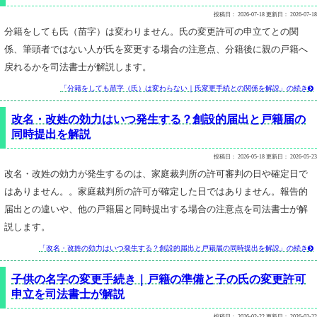
投稿日：
2026-07-18
更新日：
2026-07-18
分籍をしても氏（苗字）は変わりません。氏の変更許可の申立てとの関
係、筆頭者ではない人が氏を変更する場合の注意点、分籍後に親の戸籍へ
戻れるかを司法書士が解説します。
「分籍をしても苗字（氏）は変わらない｜氏変更手続との関係を解説」の続き

改名・改姓の効力はいつ発生する？創設的届出と戸籍届の
同時提出を解説
投稿日：
2026-05-18
更新日：
2026-05-23
改名・改姓の効力が発生するのは、家庭裁判所の許可審判の日や確定日で
はありません。。家庭裁判所の許可が確定した日ではありません。報告的
届出との違いや、他の戸籍届と同時提出する場合の注意点を司法書士が解
説します。
「改名・改姓の効力はいつ発生する？創設的届出と戸籍届の同時提出を解説」の続き

子供の名字の変更手続き｜戸籍の準備と子の氏の変更許可
申立を司法書士が解説
投稿日：
2026-02-22
更新日：
2026-02-22