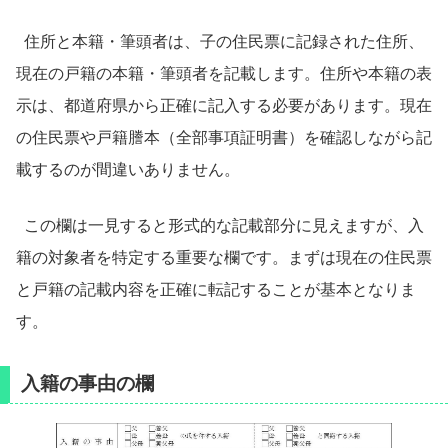
住所と本籍・筆頭者は、子の住民票に記録された住所、
現在の戸籍の本籍・筆頭者を記載します。住所や本籍の表
示は、都道府県から正確に記入する必要があります。現在
の住民票や戸籍謄本（全部事項証明書）を確認しながら記
載するのが間違いありません。
この欄は一見すると形式的な記載部分に見えますが、入
籍の対象者を特定する重要な欄です。まずは現在の住民票
と戸籍の記載内容を正確に転記することが基本となりま
す。
入籍の事由の欄