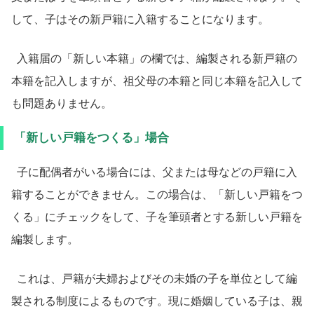
して、子はその新戸籍に入籍することになります。
入籍届の「新しい本籍」の欄では、編製される新戸籍の
本籍を記入しますが、祖父母の本籍と同じ本籍を記入して
も問題ありません。
「新しい戸籍をつくる」場合
子に配偶者がいる場合には、父または母などの戸籍に入
籍することができません。この場合は、「新しい戸籍をつ
くる」にチェックをして、子を筆頭者とする新しい戸籍を
編製します。
これは、戸籍が夫婦およびその未婚の子を単位として編
製される制度によるものです。現に婚姻している子は、親