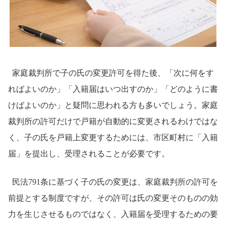
家庭裁判所で子の氏の変更許可を得た後、「次に何をす
ればよいのか」「入籍届はいつ出すのか」「どのように書
けばよいのか」と疑問に思われる方も多いでしょう。家庭
裁判所の許可だけで戸籍が自動的に変更されるわけではな
く、子の氏を戸籍上変更するためには、市区町村に「入籍
届」を提出し、受理されることが必要です。
民法791条に基づく子の氏の変更は、家庭裁判所の許可を
前提とする制度ですが、その許可は氏の変更そのものの効
力を生じさせるものではなく、入籍届を受理するための要