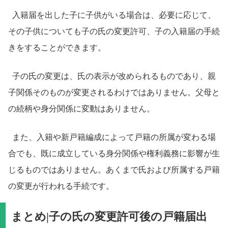
入籍届を出した子に子供がいる場合は、必要に応じて、
その子供についても子の氏の変更許可、子の入籍届の手続
きをすることができます。
子の氏の変更は、氏の表示が改められるものであり、親
子関係そのものが変更されるわけではありません。父母と
の続柄や身分関係に変動はありません。
また、入籍や新戸籍編成によって戸籍の所属が変わる場
合でも、既に成立している身分関係や権利義務に影響が生
じるものではありません。あくまで氏および所属する戸籍
の変更が行われる手続です。
まとめ|子の氏の変更許可後の戸籍届出