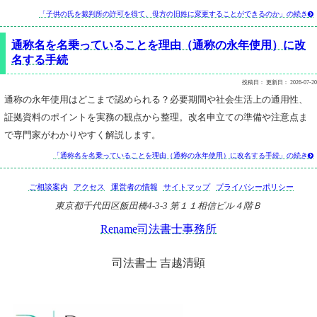
「子供の氏を裁判所の許可を得て、母方の旧姓に変更することができるのか」の続き

通称名を名乗っていることを理由（通称の永年使用）に改
名する手続
投稿日：
更新日：
2026-07-20
通称の永年使用はどこまで認められる？必要期間や社会生活上の通用性、
証拠資料のポイントを実務の観点から整理。改名申立ての準備や注意点ま
で専門家がわかりやすく解説します。
「通称名を名乗っていることを理由（通称の永年使用）に改名する手続」の続き

ご相談案内
アクセス
運営者の情報
サイトマップ
プライバシーポリシー
東京都千代田区飯田橋4-3-3 第１１相信ビル４階Ｂ
Rename司法書士事務所
司法書士 吉越清顕