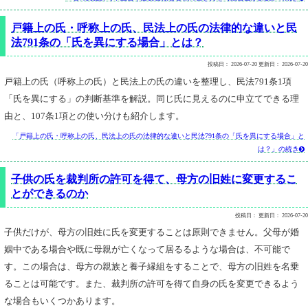
戸籍上の氏・呼称上の氏、民法上の氏の法律的な違いと民
法791条の「氏を異にする場合」とは？
投稿日：
2026-07-20
更新日：
2026-07-20
戸籍上の氏（呼称上の氏）と民法上の氏の違いを整理し、民法791条1項
「氏を異にする」の判断基準を解説。同じ氏に見えるのに申立てできる理
由と、107条1項との使い分けも紹介します。
「戸籍上の氏・呼称上の氏、民法上の氏の法律的な違いと民法791条の「氏を異にする場合」と
は？」の続き

子供の氏を裁判所の許可を得て、母方の旧姓に変更するこ
とができるのか
投稿日：
更新日：
2026-07-20
子供だけが、母方の旧姓に氏を変更することは原則できません。父母が婚
姻中である場合や既に母親が亡くなって居るるような場合は、不可能で
す。この場合は、母方の親族と養子縁組をすることで、母方の旧姓を名乗
ることは可能です。また、裁判所の許可を得て自身の氏を変更できるよう
な場合もいくつかあります。