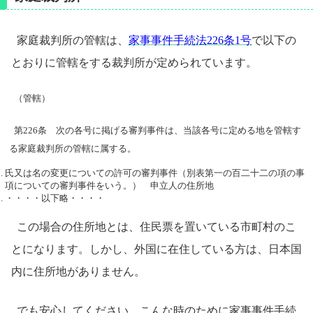
家庭裁判所の管轄は、
家事事件手続法226条1号
で以下の
とおりに管轄をする裁判所が定められています。
（管轄）
第226条 次の各号に掲げる審判事件は、当該各号に定める地を管轄す
る家庭裁判所の管轄に属する。
氏又は名の変更についての許可の審判事件（別表第一の百二十二の項の事
項についての審判事件をいう。） 申立人の住所地
・・・・以下略・・・・
この場合の住所地とは、住民票を置いている市町村のこ
とになります。しかし、外国に在住している方は、日本国
内に住所地がありません。
でも安心してください。こんな時のために家事事件手続