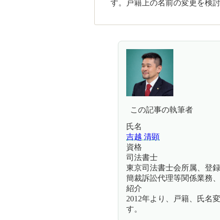
す。戸籍上の名前の変更を検
この記事の執筆者
氏名
吉越 清顕
資格
司法書士
東京司法書士会所属、登録第
簡裁訴訟代理等関係業務、認定
紹介
2012年より、戸籍、氏
す。