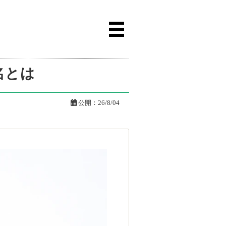
名とは

公開：
26/8/04