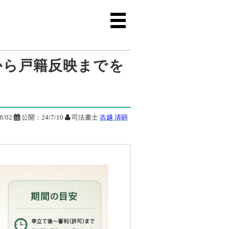
でを司法書士が解説
から戸籍反映までを
8/02

公開：
24/7/10

司法書士
吉越 清顕