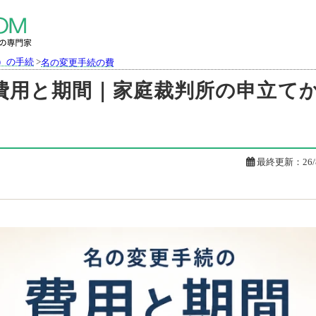
）の手続
>
名の変更手続の費用と期間｜家庭裁判所の申立てから戸籍反映ま
費用と期間｜家庭裁判所の申立て

最終更新：
26/