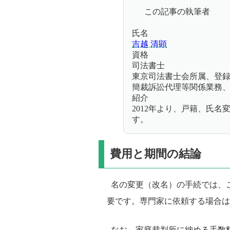
この記事の執筆者
氏名
吉越 清顕
資格
司法書士
東京司法書士会所属、登録第
簡裁訴訟代理等関係業務、認定
紹介
2012年より、戸籍、氏
す。
費用と期間の結論
名の変更（改名）の手続では、
要です。専門家に依頼する場合は
なお、家庭裁判所に納める手数